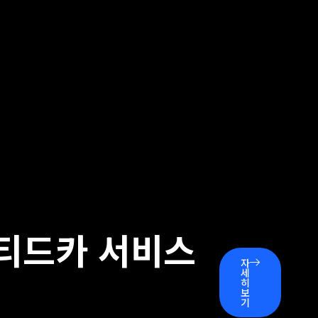
티드카 서비스
자
세
히
보
기